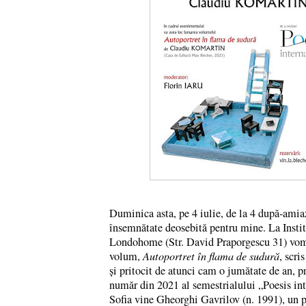
Duminica asta, pe 4 iulie, de la 4 după-amiaz
însemnătate deosebită pentru mine. La Institu
Londohome (Str. David Praporgescu 31) vom
volum, 
Autoportret în flama de sudură
, scri
și pritocit de atunci cam o jumătate de an, p
număr din 2021 al semestrialului „Poesis int
Sofia vine Gheorghi Gavrilov (n. 1991), un pr